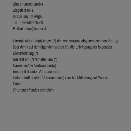
Blaser Group GmbH
Ziegelstadel 1
88316 Isny im Allgäu
Tel.: +497562975540
E-Mail: shop@sauer.de
Hiermit widerrufe(n) ich/wir(*) den von mir/uns abgeschlossenen Vertrag
über den Kauf der folgenden Waren (*)/ die Erbringung der folgenden
Dienstleistung (*)
Bestellt am (*) /erhalten am (*)
Name des/der Verbraucher(s)
Anschrift des/der Verbraucher(s)
Unterschrift des/der Verbraucher(s) (nur bei Mitteilung auf Papier)
Datum
(*) Unzutreffendes streichen